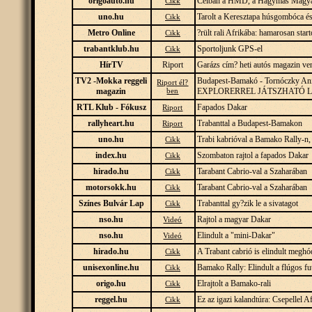
origoauto.hu
Célban a HMD, a Hagymás Magya
Cikk
uno.hu
Tarolt a Keresztapa húsgombóca é
Cikk
Metro Online
?rült rali Afrikába: hamarosan sta
Cikk
trabantklub.hu
Sportoljunk GPS-el
Cikk
HírTV
Riport
Garázs cím? heti autós magazin ve
TV2 -Mokka reggeli
Budapest-Bamakó - Tornóczky A
Riport él?
magazin
ben
EXPLORERREL JÁTSZHATÓ L
RTL Klub - Fókusz
Fapados Dakar
Riport
rallyheart.hu
Trabanttal a Budapest-Bamakon
Riport
uno.hu
Trabi kabrióval a Bamako Rally-n,
Cikk
index.hu
Szombaton rajtol a fapados Dakar
Cikk
hirado.hu
Tarabant Cabrio-val a Szaharában
Cikk
motorsokk.hu
Tarabant Cabrio-val a Szaharában
Cikk
Színes Bulvár Lap
Trabanttal gy?zik le a sivatagot
Cikk
nso.hu
Rajtol a magyar Dakar
Videó
nso.hu
Elindult a "mini-Dakar"
Videó
hirado.hu
A Trabant cabrió is elindult meghódí
Cikk
unisexonline.hu
Bamako Rally: Elindult a flúgos f
Cikk
origo.hu
Elrajtolt a Bamako-rali
Cikk
reggel.hu
Ez az igazi kalandtúra: Csepellel A
Cikk