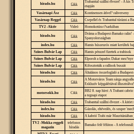
Trabanttal szállni élvezet! - A kis
hirado.hu
Cikk
etapján
Vasárnapi Ász
Kontinensen átível? raliverseny
Cikk
Vasárnap Reggel
Csepellel és Trabanttal túrázni a B
Cikk
TV2 -Aktív
Videó
Homokotúra t?sarkúban
Dráma a Budapest-Bamako ralin! -
hirado.hu
Cikk
Spanyolországban
index.hu
Hamis húszeurós miatt kerültek ba
Cikk
Színes Bulvár Lap
Hamis pénzzel fizettek a trabisok
Cikk
Színes Bulvár Lap
Elporolt a fapados Dakar mez?nye
Cikk
Színes Bulvár Lap
Kifosztották a rallisok buszát
Cikk
hirado.hu
Általános összefoglaló a Budapest
Cikk
A Motorváros Team sárga angyalként
hirado.hu
Cikk
Exkluzív képgalériával illusztrálva
BB2 8. nap hírei: A Trabant cabrio
motorsokk.hu
Cikk
a tegnapi etapot
hirado.hu
Trabanttal szállni élvezet - A kitör
Cikk
index.hu
Gázolás, eltévedés, és szuper 'me
Cikk
hirado.hu
A kabrió Trabi már Mauritániában 
Cikk
TV2 -Mokka reggeli
telefonos
Bamako felé félúton - A telefonná
magazin
híradás