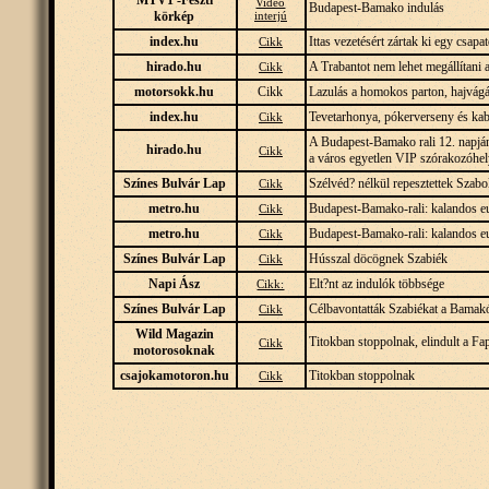
MTV1 -Feszti
Videó
Budapest-Bamako indulás
körkép
interjú
index.hu
Ittas vezetésért zártak ki egy csap
Cikk
hirado.hu
A Trabantot nem lehet megállítani
Cikk
motorsokk.hu
Cikk
Lazulás a homokos parton, hajvágá
index.hu
Tevetarhonya, pókerverseny és kab
Cikk
A Budapest-Bamako rali 12. napján
hirado.hu
Cikk
a város egyetlen VIP szórakozóhe
Színes Bulvár Lap
Szélvéd? nélkül repesztettek Szabo
Cikk
metro.hu
Budapest-Bamako-rali: kalandos eu
Cikk
metro.hu
Budapest-Bamako-rali: kalandos eu
Cikk
Színes Bulvár Lap
Hússzal döcögnek Szabiék
Cikk
Napi Ász
Elt?nt az indulók többsége
Cikk:
Színes Bulvár Lap
Célbavontatták Szabiékat a Bamak
Cikk
Wild Magazin
Titokban stoppolnak, elindult a F
Cikk
motorosoknak
csajokamotoron.hu
Titokban stoppolnak
Cikk