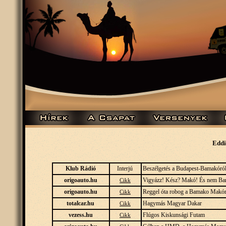
Eddi
Klub Rádió
Interjú
Beszélgetés a Budapest-Bamakóról 
origoauto.hu
Vigyázz! Kész? Makó! És nem B
Cikk
origoauto.hu
Reggel óta robog a Bamako Makó
Cikk
totalcar.hu
Hagymás Magyar Dakar
Cikk
vezess.hu
Flúgos Kiskunsági Futam
Cikk